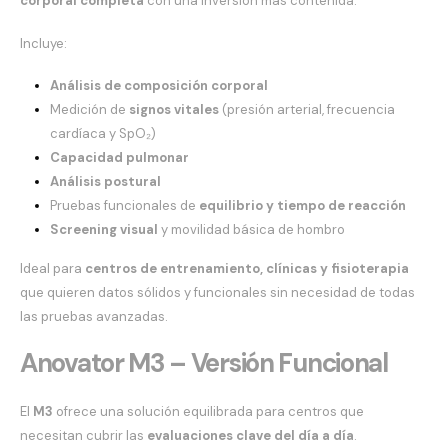
corporal completa
con una inversión más contenida.
Incluye:
Análisis de composición corporal
Medición de
signos vitales
(presión arterial, frecuencia
cardíaca y SpO₂)
Capacidad pulmonar
Análisis postural
Pruebas funcionales de
equilibrio y tiempo de reacción
Screening visual
y movilidad básica de hombro
Ideal para
centros de entrenamiento, clínicas y fisioterapia
que quieren datos sólidos y funcionales sin necesidad de todas
las pruebas avanzadas.
Anovator M3 – Versión Funcional
El
M3
ofrece una solución equilibrada para centros que
necesitan cubrir las
evaluaciones clave del día a día
.