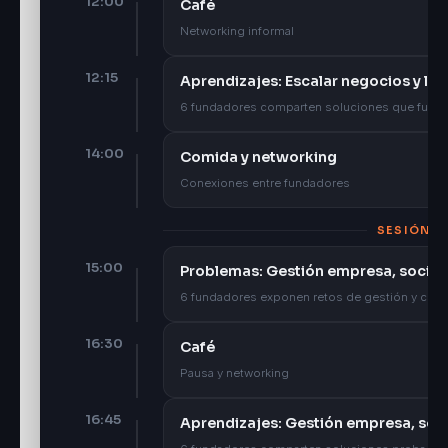
12:00
Café
Networking informal
12:15
Aprendizajes: Escalar negocios y lid
6 fundadores comparten soluciones que func
14:00
Comida y networking
Conexiones entre fundadores
SESIÓN D
15:00
Problemas: Gestión empresa, socios 
6 fundadores exponen retos de gestión y clien
16:30
Café
Pausa y networking
16:45
Aprendizajes: Gestión empresa, socio